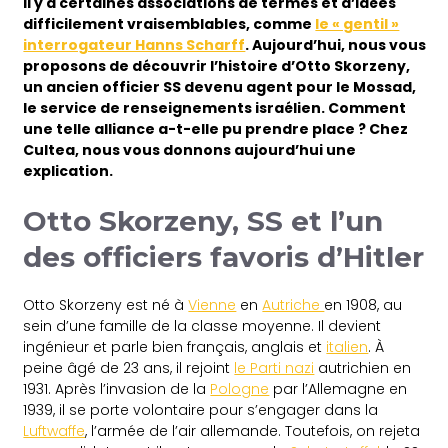
Il y a certaines associations de termes et d’idées
difficilement vraisemblables, comme
le « gentil »
interrogateur Hanns Scharff
. Aujourd’hui, nous vous
proposons de découvrir l’histoire d’Otto Skorzeny,
un ancien officier SS devenu agent pour le Mossad,
le service de renseignements israélien. Comment
une telle alliance a-t-elle pu prendre place ? Chez
Cultea, nous vous donnons aujourd’hui une
explication.
Otto Skorzeny, SS et l’un
des officiers favoris d’Hitler
Otto Skorzeny est né à
Vienne
en
Autriche
en 1908, au
sein d’une famille de la classe moyenne. Il devient
ingénieur et parle bien français, anglais et
italien
. À
peine âgé de 23 ans, il rejoint
le Parti nazi
autrichien en
1931. Après l’invasion de la
Pologne
par l’Allemagne en
1939, il se porte volontaire pour s’engager dans la
Luftwaffe
, l’armée de l’air allemande. Toutefois, on rejeta