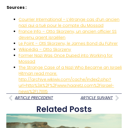
Sources :
Courrier International – L’étrange cas d’un ancien
nazi qui a tué pour le compte du Mossad
France Info – Otto Skorzeny, un ancien officier SS
devenu agent israélien
Le Point – Otti Skorzeny, le James Bond du Führer
Wikipédia – Otto Skorzeny
Former Nazi Was Once Duped into Working for
Mossad
The Strange Case of a Nazi Who Became an Israeli
Hitman read more:
http://archive.wikiwix.com/cache/index2.php?
url=http%3A%2F%2Fwww.haaretz.com%2Fisrael-
news%2F1.711115
ARTICLE PRECEDENT
ARTICLE SUIVANT
Related Posts