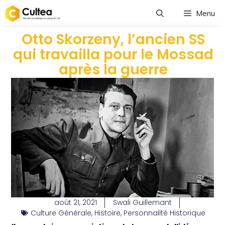
Menu
Otto Skorzeny, l’ancien SS
qui travailla pour le Mossad
après la guerre
août 21, 2021
Swali Guillemant
Culture Générale
,
Histoire
,
Personnalité Historique