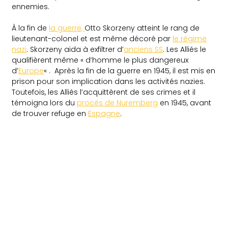
ennemies.
À la fin de
la guerre,
Otto Skorzeny atteint le rang de
lieutenant-colonel et est même décoré par
le régime
nazi
. Skorzeny aida à exfiltrer d’
anciens SS
. Les Alliés le
qualifièrent même « d’homme le plus dangereux
d’
Europe
« . Après la fin de la guerre en 1945, il est mis en
prison pour son implication dans les activités nazies.
Toutefois, les Alliés l’acquittèrent de ses crimes et il
témoigna lors du
procès de Nuremberg
en 1945, avant
de trouver refuge en
Espagne
.