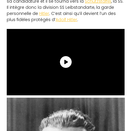
sa candidature et il se tourna vers la
Schutzstaffel
, la SS.
Il intègre donc la division SS Leibstandarte, la garde
personnelle de
Hitler
. C’est ainsi qu’il devient l’un des
plus fidèles protégés d’
Adolf Hitler
.