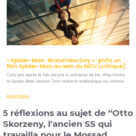
« Spider-Man : Brand New Day » : enfin un
film Spider-Man au sein du MCU [critique]
Cinq ans après le fan service à outrance de No Way Home,
le Spider-Man version Tom Holland redébarque au cinéma
Read More
5 réflexions au sujet de “Otto
Skorzeny, l’ancien SS qui
travailla pour le Mossad