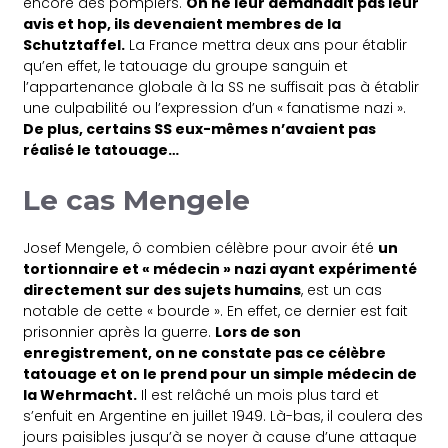
encore des pompiers.
On ne leur demandait pas leur
avis et hop, ils devenaient membres de la
Schutztaffel.
La France mettra deux ans pour établir
qu’en effet, le tatouage du groupe sanguin et
l’appartenance globale à la SS ne suffisait pas à établir
une culpabilité ou l’expression d’un « fanatisme nazi ».
De plus, certains SS eux-mêmes n’avaient pas
réalisé le tatouage…
Le cas Mengele
Josef Mengele, ô combien célèbre pour avoir été
un
tortionnaire et « médecin » nazi ayant expérimenté
directement sur des sujets humains
, est un cas
notable de cette « bourde ». En effet, ce dernier est fait
prisonnier après la guerre.
Lors de son
enregistrement, on ne constate pas ce célèbre
tatouage et on le prend pour un simple médecin de
la Wehrmacht.
Il est relâché un mois plus tard et
s’enfuit en Argentine en juillet 1949. Là-bas, il coulera des
jours paisibles jusqu’à se noyer à cause d’une attaque