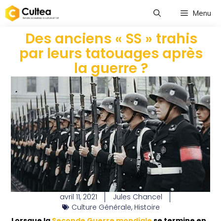
Menu
Des anciens « SS » trahis
par leurs tatouages après
la guerre ?
avril 11, 2021
Jules Chancel
Culture Générale
,
Histoire
Lorsque la
Seconde Guerre mondiale
se termine en