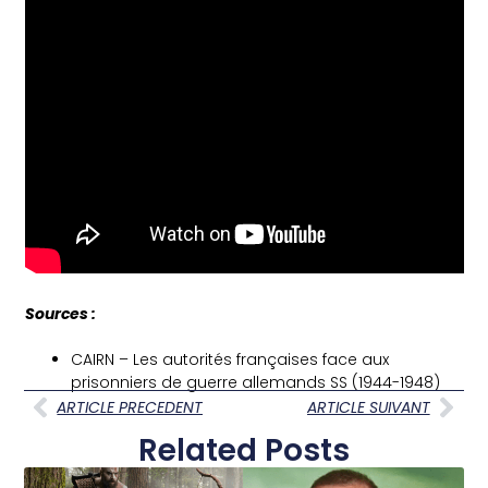
Sources :
CAIRN – Les autorités françaises face aux
prisonniers de guerre allemands SS (1944-1948)
ARTICLE PRECEDENT
ARTICLE SUIVANT
Related Posts