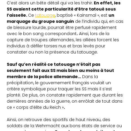
C’est alors un bête détail qui va les trahir.
En effet, les
SS avaient cette particularité d’être tatoué sous
l’aisselle.
Ce
tatouage
, baptisé « Kainsmal », est
un
marquage du groupe sanguin
de l’individu qui, en cas
de blessure lourde, pourrait être perfusé rapidement
avec le bon sang correspondant
.
Ainsi, lors de la
capture de troupes allemandes, les alliées forcent les
individus à défiler torses nus et bras levés pour
constater ou non la présence du tatouage.
Sauf qu’en réalité ce tatouage n’était pas
seulement fait aux SS mais bien au moins à tout
membre de la police allemande…
Dans la
précipitation, le gouvernement français voulait un
critère symbolique pour traquer les SS mais il s’est
planté. De plus, on constate rapidement que durant les
dernières années de la guerre, on enrôlait de tout dans
ce « corps d’élite du Reich »
.
Ainsi, on retrouve des sportifs de haut niveau, des
soldats de la Wehrmacht aux bons états de service ou