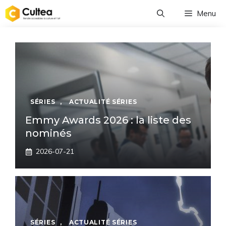
Aller
Menu
au
contenu
SÉRIES
,
ACTUALITÉ SÉRIES
Emmy Awards 2026 : la liste des
nominés
2026-07-21
SÉRIES
,
ACTUALITÉ SÉRIES