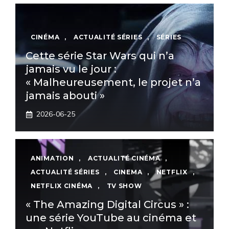
CINÉMA
,
ACTUALITÉ SÉRIES
,
SÉRIES
Cette série Star Wars qui n’a
jamais vu le jour :
« Malheureusement, le projet n’a
jamais abouti »
2026-06-25
ANIMATION
,
ACTUALITÉ CINÉMA
,
ACTUALITÉ SÉRIES
,
CINEMA
,
NETFLIX
,
NETFLIX CINÉMA
,
TV SHOW
« The Amazing Digital Circus » :
une série YouTube au cinéma et