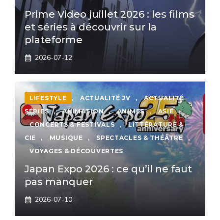
Prime Video juillet 2026 : les films
et séries à découvrir sur la
plateforme
2026-07-12
LIFESTYLE
,
ACTUALITÉ JV
,
ACTUALITÉ
SÉRIES
,
ANIMATION
,
ANIMES
,
ASIE
,
CONCERTS & FESTIVALS
,
LITTÉRATURE &
CIE
,
MUSIQUE
,
SPECTACLES & THÉÂTRE
,
VOYAGES & DÉCOUVERTES
Japan Expo 2026 : ce qu’il ne faut
pas manquer
2026-07-10