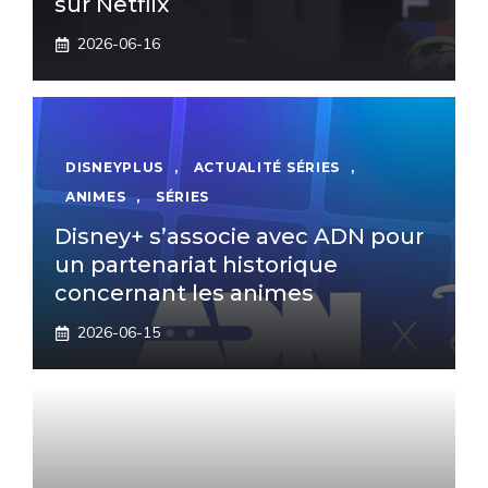
sur Netflix
2026-06-16
DISNEYPLUS
,
ACTUALITÉ SÉRIES
,
ANIMES
,
SÉRIES
Disney+ s’associe avec ADN pour
un partenariat historique
concernant les animes
2026-06-15