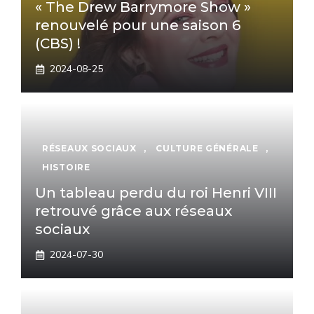
« The Drew Barrymore Show »
renouvelé pour une saison 6
(CBS) !
2024-08-25
RÉSEAUX SOCIAUX
,
CULTURE GÉNÉRALE
,
HISTOIRE
Un tableau perdu du roi Henri VIII
retrouvé grâce aux réseaux
sociaux
2024-07-30