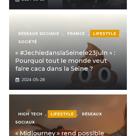
RÉSEAUX SOCIAUX
,
FRANCE
,
LIFESTYLE
,
SOCIÉTÉ
« #JechiedanslaSeinele23juin » :
Pourquoi tout le monde veut
faire caca dans la Seine ?
2024-05-28
HIGH TECH
,
LIFESTYLE
,
RÉSEAUX
SOCIAUX
« Midjourney » rend possible