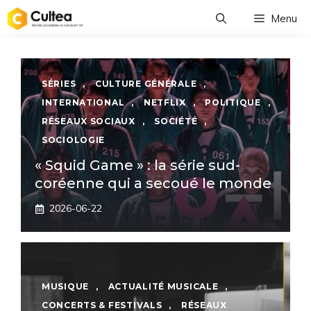
Aller
Menu
au
contenu
SÉRIES
,
CULTURE GÉNÉRALE
,
INTERNATIONAL
,
NETFLIX
,
POLITIQUE
,
RÉSEAUX SOCIAUX
,
SOCIÉTÉ
,
SOCIOLOGIE
« Squid Game » : la série sud-
coréenne qui a secoué le monde
2026-06-22
MUSIQUE
,
ACTUALITÉ MUSICALE
,
CONCERTS & FESTIVALS
,
RÉSEAUX