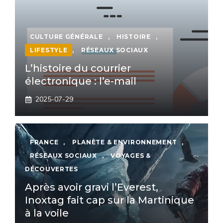
CULTURE GÉNÉRALE
,
HISTOIRE
,
LIFESTYLE
,
RÉSEAUX SOCIAUX
L’histoire du courrier
électronique : l’e-mail
2025-07-29
FRANCE
,
PLANÈTE & ENVIRONNEMENT
,
RÉSEAUX SOCIAUX
,
VOYAGES &
DÉCOUVERTES
Après avoir gravi l’Everest,
Inoxtag fait cap sur la Martinique
à la voile