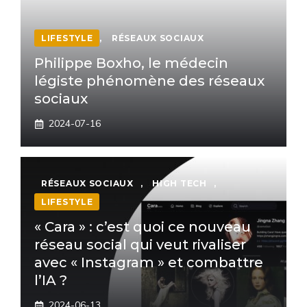
LIFESTYLE
,
RÉSEAUX SOCIAUX
Philippe Boxho, le médecin
légiste phénomène des réseaux
sociaux
2024-07-16
RÉSEAUX SOCIAUX
,
HIGH TECH
,
LIFESTYLE
« Cara » : c’est quoi ce nouveau
réseau social qui veut rivaliser
avec « Instagram » et combattre
l’IA ?
2024-06-13