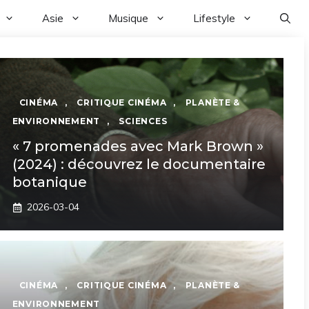
Asie
Musique
Lifestyle
CINÉMA
,
CRITIQUE CINÉMA
,
PLANÈTE &
ENVIRONNEMENT
,
SCIENCES
« 7 promenades avec Mark Brown »
(2024) : découvrez le documentaire
botanique
2026-03-04
CINÉMA
,
CRITIQUE CINÉMA
,
PLANÈTE &
ENVIRONNEMENT