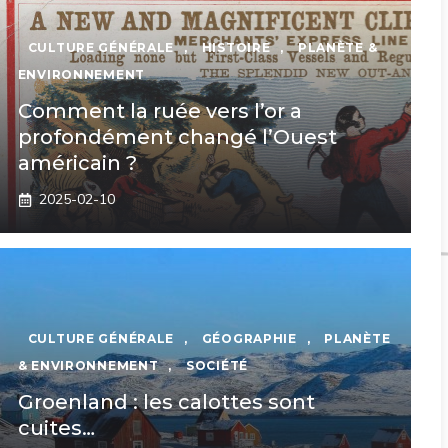
CULTURE GÉNÉRALE
,
HISTOIRE
,
PLANÈTE &
ENVIRONNEMENT
Comment la ruée vers l’or a
profondément changé l’Ouest
américain ?
2025-02-10
CULTURE GÉNÉRALE
,
GÉOGRAPHIE
,
PLANÈTE
& ENVIRONNEMENT
,
SOCIÉTÉ
Groenland : les calottes sont
cuites…