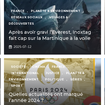
FRANCE
,
PLANÈTE & ENVIRONNEMENT
,
RÉSEAUX SOCIAUX
,
VOYAGES &
DÉCOUVERTES
Après avoir gravi l’Everest, Inoxtag
fait cap sur la Martinique à la voile
2025-07-12
SOCIÉTÉ
,
CINÉMA
,
FRANCE
,
INTERNATIONAL
,
JUSTICE
,
PLANÈTE &
ENVIRONNEMENT
,
POLITIQUE
,
SÉRIES
,
SPORT
Quelles actualités ont marqué
l’année 2024 ?