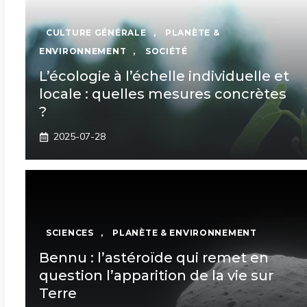
CULTURE GÉNÉRALE
,
PLANÈTE &
ENVIRONNEMENT
,
SOCIÉTÉ
L’écologie à l’échelle individuelle et
locale : quelles mesures concrètes
?
2025-07-28
SCIENCES
,
PLANÈTE & ENVIRONNEMENT
Bennu : l’astéroïde qui remet en
question l’apparition de la vie sur
Terre