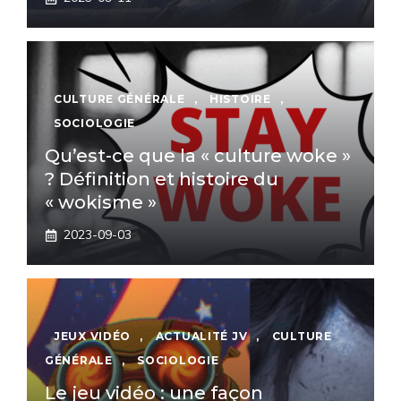
CULTURE GÉNÉRALE
,
HISTOIRE
,
SOCIOLOGIE
Qu’est-ce que la « culture woke »
? Définition et histoire du
« wokisme »
2023-09-03
JEUX VIDÉO
,
ACTUALITÉ JV
,
CULTURE
GÉNÉRALE
,
SOCIOLOGIE
Le jeu vidéo : une façon