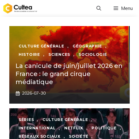
Aller
Menu
au
contenu
CULTURE GÉNÉRALE
,
GÉOGRAPHIE
,
HISTOIRE
,
SCIENCES
,
SOCIOLOGIE
La canicule de juin/juillet 2026 en
France : le grand cirque
médiatique
2026-07-30
SÉRIES
,
CULTURE GÉNÉRALE
,
INTERNATIONAL
,
NETFLIX
,
POLITIQUE
,
RÉSEAUX SOCIAUX
,
SOCIÉTÉ
,