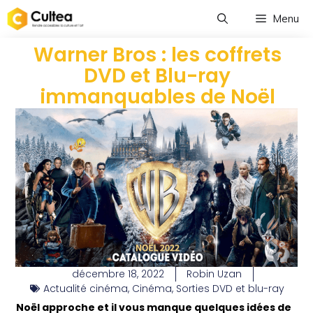
Menu
Warner Bros : les coffrets
DVD et Blu-ray
immanquables de Noël
décembre 18, 2022
Robin Uzan
Actualité cinéma
,
Cinéma
,
Sorties DVD et blu-ray
Noël approche et il vous manque quelques idées de