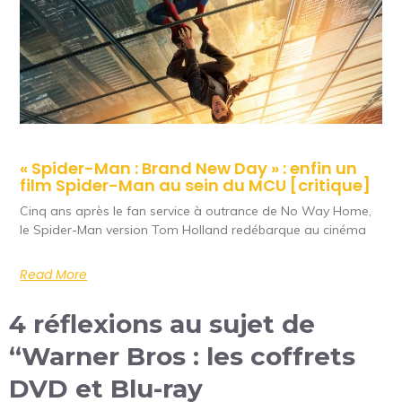
« Spider-Man : Brand New Day » : enfin un
film Spider-Man au sein du MCU [critique]
Cinq ans après le fan service à outrance de No Way Home,
le Spider-Man version Tom Holland redébarque au cinéma
Read More
4 réflexions au sujet de
“Warner Bros : les coffrets
DVD et Blu-ray