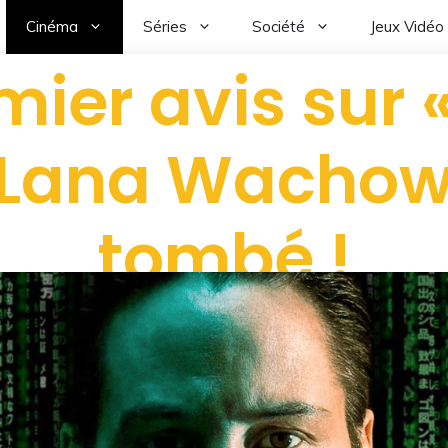
Cinéma
Séries
Société
Jeux Vidéo
ier avis sur 
 Lana Wachow
tombé !