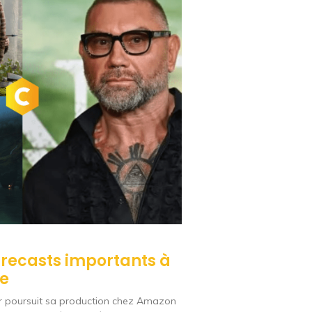
3 recasts importants à
ie
ar poursuit sa production chez Amazon