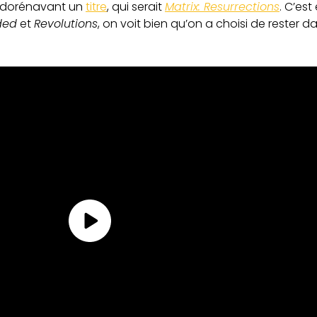
it dorénavant un
titre
, qui serait
Matrix: Resurrections
. C’est
ded
et
Revolutions
, on voit bien qu’on a choisi de rester da