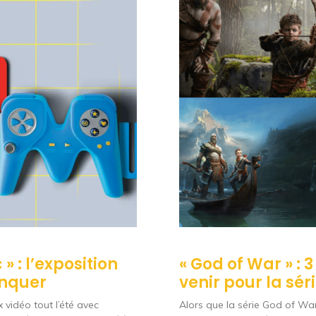
 : l’exposition
« God of War » : 
anquer
venir pour la sér
 vidéo tout l’été avec
Alors que la série God of W