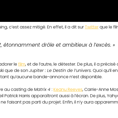
g, c’est assez mitigé. En effet, il a dit sur
Twitter
que le fil
nt, étonnamment drôle et ambitieux à l’excès. »
 adorer le
film
, et de l’autre, le détester. De plus, il a préci
ki que de son
Jupiter : Le Destin de l’univers.
Quoi qu’il en
lm tant qu’aucune bande-annonce n’est disponible.
uve au casting de
Matrix 4
:
Keanu Reeves
, Carrie-Anne Mos
il Patrick Harris apparaîtront aussi à l’écran. De plus, Yah
e faisant pas parti du projet. Enfin, il n’y aura apparem