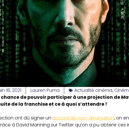
uin 18, 2021
Lauren Puma
Actualité cinéma
,
Ciném
la chance de pouvoir participer à une projection de
Mat
suite de la franchise et ce à quoi s’attendre !
jection ont dû signer un
accord de non-divulgation
, on e
grâce à David Manning sur Twitter qu’on a pu obtenir ces 