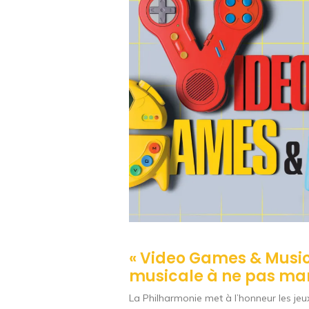
« Video Games & Music »
musicale à ne pas m
La Philharmonie met à l’honneur les jeux