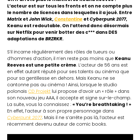
L’acteur est sur tous les fronts et on ne compte plus
le nombre de licences dans lesquelles il a joué. Entre
Matrix
et
John Wick
,
Constantine
et
Cyberpunk 2077
,
Keanu est redoutable. On l’attend donc désormais
sur Netflix pour venir botter des c*** dans DES
adaptations de
BRZRKR
.
S’il incarne régulièrement des rôles de tueurs ou
d’hommes d’action, il n’en reste pas moins que
Keanu
Reeves est une petite crème
. L’acteur de 56 ans est
en effet autant réputé pour ses talents au cinéma que
pour sa gentillesse en dehors. Mais Keanu ne se
cantonne pas au cinéma ! Ainsi, lorsque le studio
polonais
CD Projekt
lui propose d’avoir un « rôle » dans
son nouveau jeu AAA, il accepte et signe sur-le-champ.
La suite, vous la connaissez :
« You’re breathtaking ! »
En effet, l’acteur à son propre personnage dans
Cyberpunk 2077
. Mais il ne s’arrête pas là, l’acteur est
récemment devenu auteur de comic books.