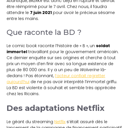
Atlantique,
BRZRKR
est donc déjà en rupture et devrait
être réimprimé pour le 7 avril. Chez nous, il faudra
attendre le
7 juin 2021
pour avoir le précieux sésame
entre les mains.
Que raconte la BD ?
Le comic book raconte l’histoire de « B », un
soldat
immortel
travaillant pour le gouvernement américain.
Ce dernier enquête sur ses origines et cherche à tout
prix un moyen d’en finir avec sa longue existence de
plus de 80 000 ans. Il y a un peu de
Wolverine
là-
dedans ! Pas étonnant,
l’acteur confiait regretter
aujourd’hui
de ne pas avoir interprété l’immortel griffu.
La BD est violente à souhait et semble très appréciée
chez les Ricains.
Des adaptations Netflix
Le géant du streaming
Netflix
s’était assuré dès le
lancement de la campagne de financement participatif