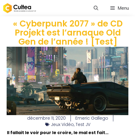
Menu
« Cyberpunk 2077 » de CD
Projekt est l’arnaque Old
Gen de l’année ! [Test]
décembre 11, 2020
Emeric Gallego
Jeux Vidéo
,
Test JV
Il fallait le voir pour le croire, le mal est fait…