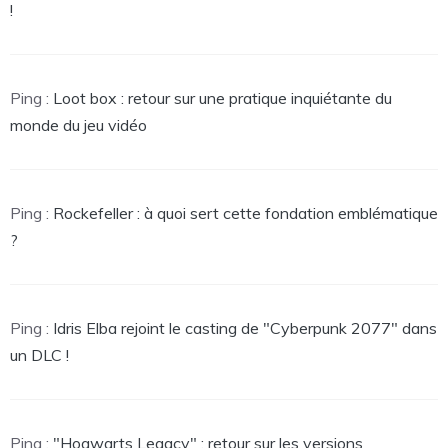
!
Ping :
Loot box : retour sur une pratique inquiétante du
monde du jeu vidéo
Ping :
Rockefeller : à quoi sert cette fondation emblématique
?
Ping :
Idris Elba rejoint le casting de "Cyberpunk 2077" dans
un DLC !
Ping :
"Hogwarts Legacy" : retour sur les versions