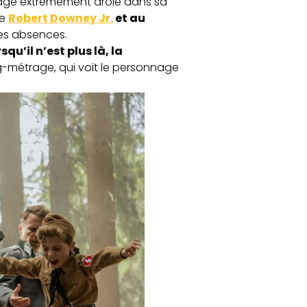
age extrêmement drôle dans sa
de
Robert Downey Jr.
et au
ses absences.
u’il n’est plus là, la
ong-métrage, qui voit le personnage