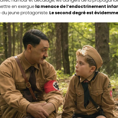
t, avec humour et décalage, les dangers de la propagande,
 mettre en exergue
la menace de l’endoctrinement infant
e du jeune protagoniste.
Le second degré est évidemmen