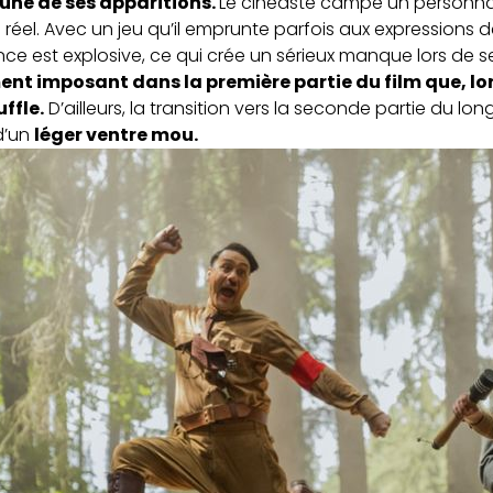
cune de ses apparitions.
Le cinéaste campe un personn
réel. Avec un jeu qu’il emprunte parfois aux expressions 
nce est explosive, ce qui crée un sérieux manque lors de 
ent imposant dans la première partie du film que, lorsq
ffle.
D’ailleurs, la transition vers la seconde partie du l
d’un
léger ventre mou.