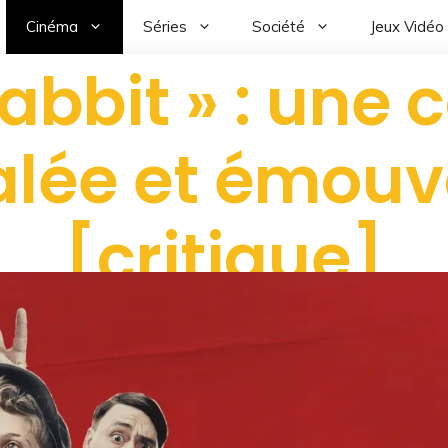
Cinéma
Séries
Société
Jeux Vidéo
Rabbit » : une
alée et émouv
[critique]