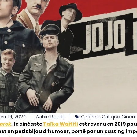
vril 14, 2024
Aubin Bouille
Cinéma
,
Critique Ciné
narok
, le cinéaste
Taïka Waititi
est revenu en 2019 pou
est un petit bijou d’humour, porté par un casting 