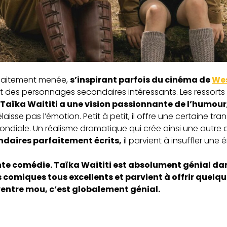
faitement menée,
s’inspirant parfois du cinéma de
We
t des personnages secondaires intéressants. Les ressorts 
Taïka Waititi a une vision passionnante de l’humour
laisse pas l’émotion. Petit à petit, il offre une certaine tra
ndiale. Un réalisme dramatique qui crée ainsi une autre d
daires parfaitement écrits,
il parvient à insuffler une
nte comédie. Taïka Waititi est absolument génial da
s comiques tous excellents et parvient à offrir quel
ventre mou, c’est globalement génial.