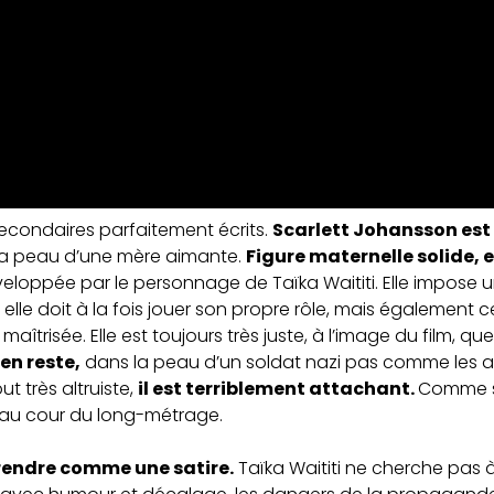
secondaires parfaitement écrits.
Scarlett Johansson est
 la peau d’une mère aimante.
Figure maternelle solide, e
loppée par le personnage de Taïka Waititi. Elle impose un
lle doit à la fois jouer son propre rôle, mais également c
îtrisée. Elle est toujours très juste, à l’image du film, q
en reste,
dans la peau d’un soldat nazi pas comme les a
t très altruiste,
il est terriblement attachant.
Comme s
au cour du long-métrage.
rendre comme une satire.
Taïka Waititi ne cherche pas à