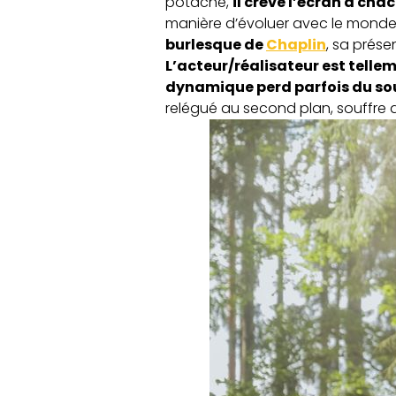
potache,
il crève l’écran à cha
manière d’évoluer avec le monde 
burlesque de
Chaplin
, sa prése
L’acteur/réalisateur est tellem
dynamique perd parfois du sou
relégué au second plan, souffre 