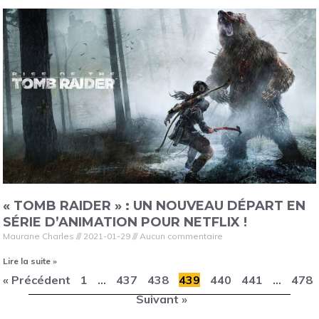
« TOMB RAIDER » : UN NOUVEAU DÉPART EN
SÉRIE D’ANIMATION POUR NETFLIX !
Maurane Charles
2021-01-29
Aucun commentaire
Lire la suite »
« Précédent
1
…
437
438
439
440
441
…
478
Suivant »