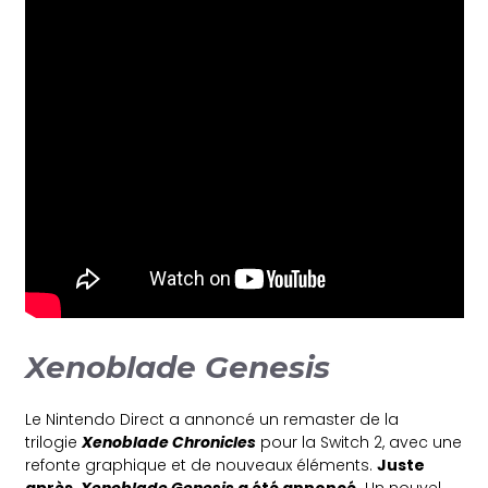
Xenoblade Genesis
Le Nintendo Direct a annoncé un remaster de la
trilogie
Xenoblade Chronicles
pour la Switch 2, avec une
refonte graphique et de nouveaux éléments.
Juste
après,
Xenoblade Genesis
a été annoncé.
Un nouvel