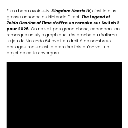
Elle a beau avoir suivi
Kingdom Hearts IV
, c’est la plus
grosse annonce du Nintendo Direct.
The Legend of
Zelda Ocarina of Time
s’offre un remake sur Switch 2
pour 2026.
On ne sait pas grand chose, cependant on
remarque un style graphique très proche du réalisme.
Le jeu de Nintendo 64 avait eu droit à de nombreux
portages, mais c’est la première fois qu’on voit un
projet de cette envergure.