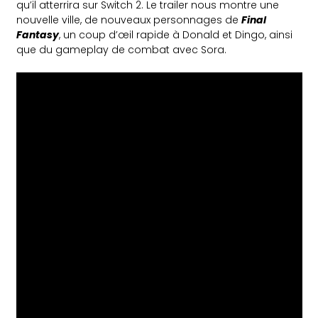
qu’il atterrira sur Switch 2. Le trailer nous montre une
nouvelle ville, de nouveaux personnages de
Final
Fantasy
, un coup d’œil rapide à Donald et Dingo, ainsi
que du gameplay de combat avec Sora.