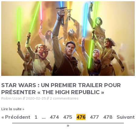
STAR WARS : UN PREMIER TRAILER POUR
PRÉSENTER « THE HIGH REPUBLIC »
Robin Uzan
2020-02-25
2 commentaires
Lire la suite »
« Précédent
1
…
474
475
476
477
478
Suivant
»