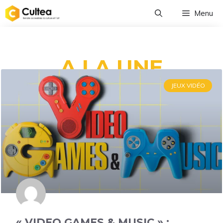
Menu
A LA UNE
JEUX VIDÉO
« VIDEO GAMES & MUSIC » :