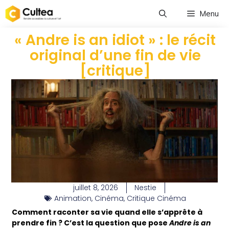
Menu
« Andre is an idiot » : le récit
original d’une fin de vie
[critique]
juillet 8, 2026
Nestie
Animation
,
Cinéma
,
Critique Cinéma
Comment raconter sa vie quand elle s’apprête à
prendre fin ? C’est la question que pose
Andre is an