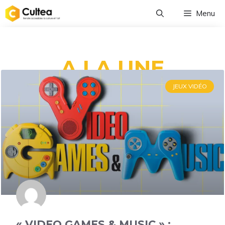
Menu
A LA UNE
JEUX VIDÉO
« VIDEO GAMES & MUSIC » :