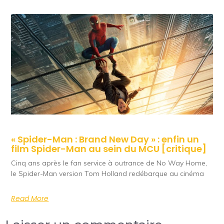
« Spider-Man : Brand New Day » : enfin un
film Spider-Man au sein du MCU [critique]
Cinq ans après le fan service à outrance de No Way Home,
le Spider-Man version Tom Holland redébarque au cinéma
Read More