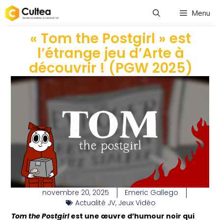
Menu
« Tom the Postgirl » est
l’étrange jeu d’Arte à
découvrir ! (PGW 2025)
novembre 20, 2025
Emeric Gallego
Actualité JV
,
Jeux Vidéo
Tom the Postgirl
est une œuvre d’humour noir qui