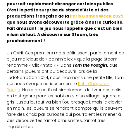
pourrait rapidement déranger certains publics.
C’est la petite surprise du stand d’Arte et des
productions française de la
Paris Games Week 2025
que nous avons découverte grâce à notre curiosité.
Fait amusant : le jeu nous rappelle que c’est un bien
vilain défaut. A découvrir sur Steam, très
prochainement !
Un OVNI. Ces premiers mots définissent parfaitement ce
bijou malicieux de « point’n’click » que la page Steam
renomme « Click’n’Stalk ». Dans
Tom the Postgirl,
que
certains joueurs ont pu découvrir lors de la
LudoNarraCon 2024, nous incarnons une petite fille, Tom,
qui nous évoque curieusement le
Petit Chaperon
Rouge
. Notre objectif est simplement de livrer des colis
en tout genre pour les habitants d’un village lugubre et
gris. Jusqu’ici, tout va bien (ou presque), mais le clavier
en main, les joueurs se rendront compte qu’ils peuvent
faire des choix par curiosité qui pourraient les mener à
des découvertes tantôt amusantes, tantôt très
inquiétantes.