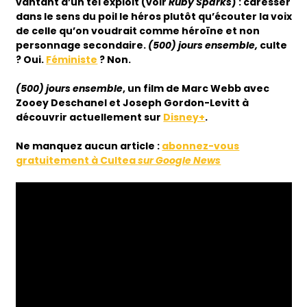
vantant d’un tel exploit (voir
Ruby Sparks
) : caresser
dans le sens du poil le héros plutôt qu’écouter la voix
de celle qu’on voudrait comme héroïne et non
personnage secondaire.
(500) jours ensemble,
culte
? Oui.
Féministe
? Non.
(500) jours ensemble
, un film de Marc Webb avec
Zooey Deschanel et Joseph Gordon-Levitt à
découvrir actuellement sur
Disney+
.
Ne manquez aucun article :
abonnez-vous
gratuitement à Cultea
sur Google News