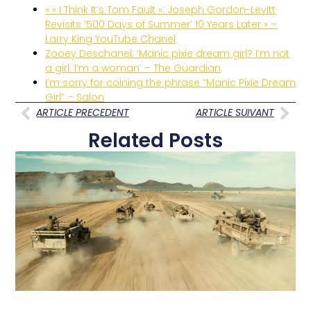
« « I Think It’s Tom Fault »: Joseph Gordon-Levitt
Revisits ‘500 Days of Summer’ 10 Years Later » –
Larry King YouTube Chanel
Zooey Deschanel: ‘Manic pixie dream girl? I’m not
a girl. I’m a woman’ – The Guardian
I’m sorry for coining the phrase “Manic Pixie Dream
Girl” – Salon
ARTICLE PRECEDENT
ARTICLE SUIVANT
Related Posts