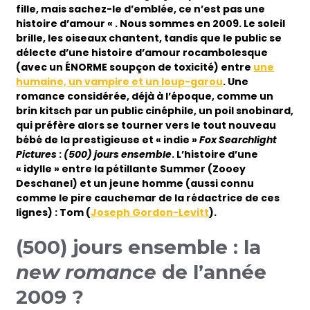
fille, mais sachez-le d’emblée, ce n’est pas une
histoire d’amour « . Nous sommes en 2009. Le soleil
brille, les oiseaux chantent, tandis que le public se
délecte d’une histoire d’amour rocambolesque
(avec un ÉNORME soupçon de toxicité) entre
une
humaine, un vampire et un loup-garou
. Une
romance considérée, déjà à l’époque, comme un
brin kitsch par un public cinéphile, un poil snobinard,
qui préfère alors se tourner vers le tout nouveau
bébé de la prestigieuse et « indie »
Fox Searchlight
Pictures
:
(500) jours ensemble
. L’histoire d’une
« idylle » entre la pétillante Summer (
Zooey
Deschanel) et un jeune homme (aussi connu
comme le pire cauchemar de la rédactrice de ces
lignes) : Tom (
Joseph Gordon-Levitt
).
(500) jours ensemble : la
new romance
de l’année
2009 ?