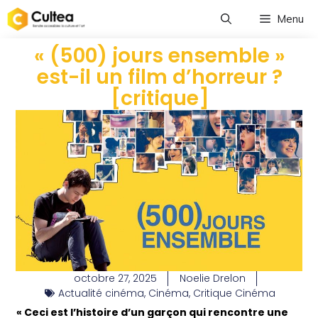
Menu
« (500) jours ensemble »
est-il un film d’horreur ?
[critique]
octobre 27, 2025
Noelie Drelon
Actualité cinéma
,
Cinéma
,
Critique Cinéma
« Ceci est l’histoire d’un garçon qui rencontre une