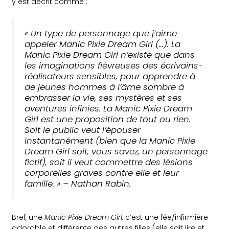
y est décrit comme :
« Un type de personnage que j’aime
appeler
Manic Pixie Dream Girl
(…). La
Manic Pixie Dream
Girl n’existe que dans
les imaginations fiévreuses des écrivains-
réalisateurs sensibles, pour apprendre à
de jeunes hommes à l’âme sombre à
embrasser la vie, ses mystères et ses
aventures infinies. La
Manic Pixie Dream
Girl
est une proposition de tout ou rien.
Soit le public veut l’épouser
instantanément (bien que la
Manic Pixie
Dream Girl
soit, vous savez, un personnage
fictif), soit il veut commettre des lésions
corporelles graves contre elle et leur
famille. » – Nathan Rabin.
Bref, une
Manic Pixie Dream Girl,
c’est une fée/infirmière
adorable et différente des autres filles (elle sait lire et