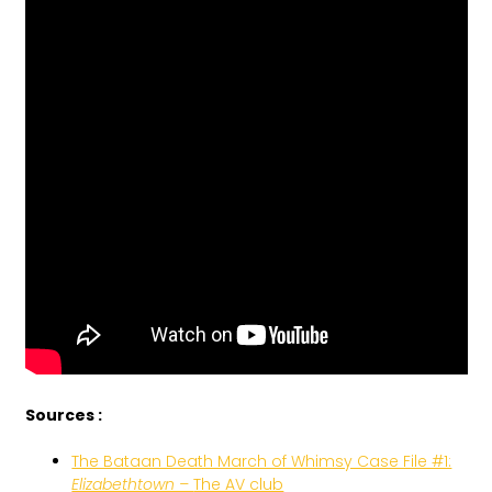
Sources :
The Bataan Death March of Whimsy Case File #1:
Elizabethtown –
The AV club