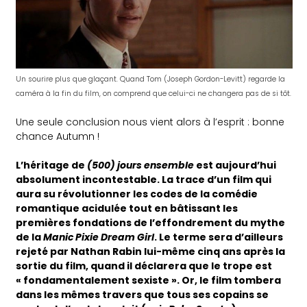
Un sourire plus que glaçant. Quand Tom (Joseph Gordon-Levitt) regarde la
caméra à la fin du film, on comprend que celui-ci ne changera pas de si tôt.
Une seule conclusion nous vient alors à l’esprit : bonne
chance Autumn !
L’héritage de
(500) jours ensemble
est aujourd’hui
absolument incontestable. La trace d’un film qui
aura su révolutionner les codes de la comédie
romantique acidulée tout en bâtissant les
premières fondations de l’effondrement du mythe
de la
Manic Pixie Dream Girl
. Le terme sera d’ailleurs
rejeté par Nathan Rabin lui-même cinq ans après la
sortie du film, quand il déclarera que le trope est
« fondamentalement sexiste ».
Or, le film tombera
dans les mêmes travers que tous ses copains se