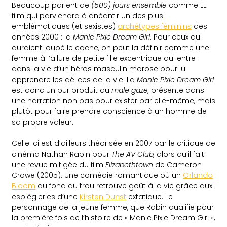
Beaucoup parlent de
(500) jours ensemble
comme LE
film qui parviendra à anéantir un des plus
emblématiques (et sexistes)
archétypes féminins
des
années 2000 : la
Manic Pixie Dream Girl
. Pour ceux qui
auraient loupé le coche, on peut la définir comme une
femme à l’allure de petite fille excentrique qui entre
dans la vie d’un héros masculin morose pour lui
apprendre les délices de la vie. La
Manic Pixie Dream Girl
est donc un pur produit du
male gaze,
présente dans
une narration non pas pour exister par elle-même, mais
plutôt pour faire prendre conscience à un homme de
sa propre valeur.
Celle-ci est d’ailleurs théorisée en 2007 par le critique de
cinéma Nathan Rabin pour
The AV Club,
alors qu’il fait
une revue mitigée du film
Elizabethtown
de Cameron
Crowe (2005). Une comédie romantique où un
Orlando
Bloom
au fond du trou retrouve goût à la vie grâce aux
espiègleries d’une
Kirsten Dunst
extatique. Le
personnage de la jeune femme, que Rabin qualifie pour
la première fois de l’histoire de « Manic Pixie Dream Girl »,