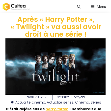
Menu
Après « Harry Potter »,
« Twilight » va aussi avoir
droit à une série !
avril 20, 2023
Nassim Ghayati
Actualité cinéma
,
Actualité séries
,
Cinéma
,
Séries
C’était déjà le cas de
Harry Potter
, il semblerait que