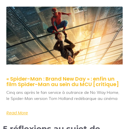
« Spider-Man : Brand New Day » : enfin un
film Spider-Man au sein du MCU [critique]
Cinq ans après le fan service à outrance de No Way Home,
le Spider-Man version Tom Holland redébarque au cinéma
Read More
5 réflexions au sujet de