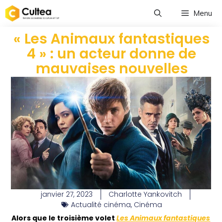
Menu
« Les Animaux fantastiques
4 » : un acteur donne de
mauvaises nouvelles
janvier 27, 2023
Charlotte Yankovitch
Actualité cinéma
,
Cinéma
Alors que le troisième volet
Les Animaux fantastiques