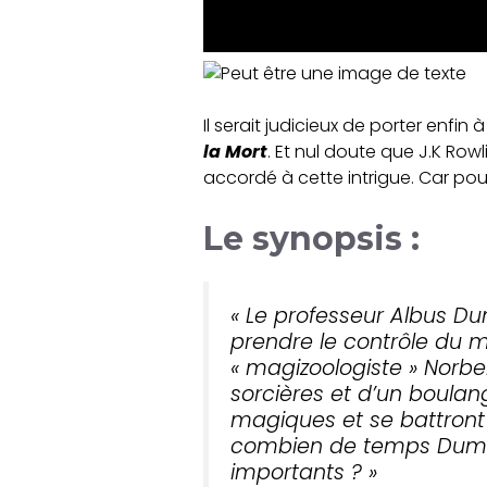
Il serait judicieux de porter enf
la Mort
. Et nul doute que J.K Ro
accordé à cette intrigue. Car po
Le synopsis :
« Le professeur Albus Du
prendre le contrôle du m
« magizoologiste » Norb
sorcières et d’un boulang
magiques et se battront 
combien de temps Dumble
importants ? »