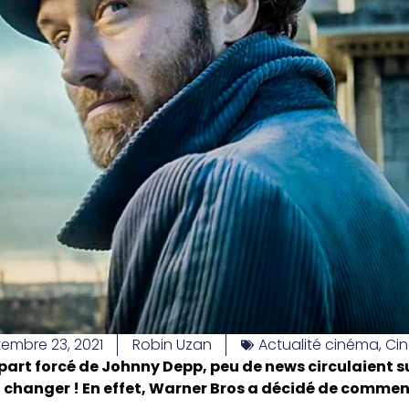
embre 23, 2021
Robin Uzan
Actualité cinéma
,
Ci
épart forcé de Johnny Depp, peu de news circulaient s
n changer ! En effet, Warner Bros a décidé de commen