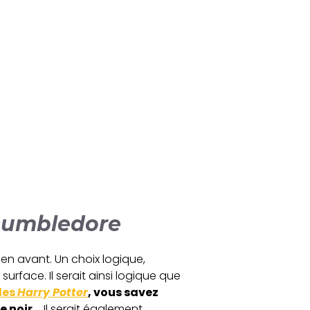
e Dumbledore
en avant. Un choix logique,
rface. Il serait ainsi logique que
 les
Harry Potter
, vous savez
e noir…
Il serait également