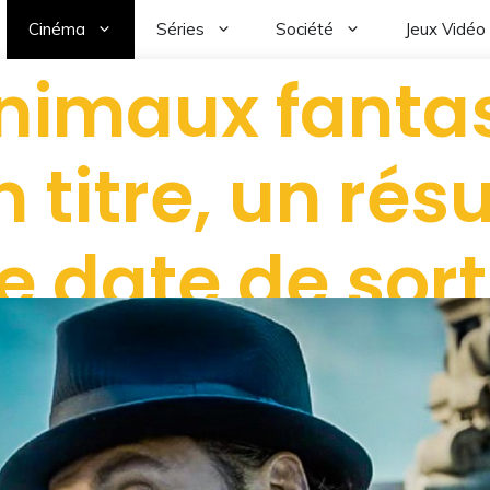
Cinéma
Séries
Société
Jeux Vidéo
animaux fanta
un titre, un ré
e date de sorti