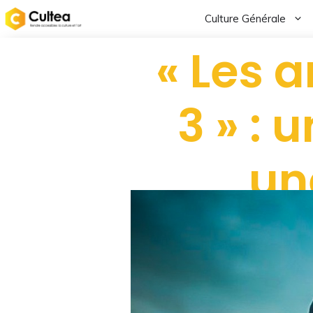
Culture Générale
« Les 
3 » : 
un