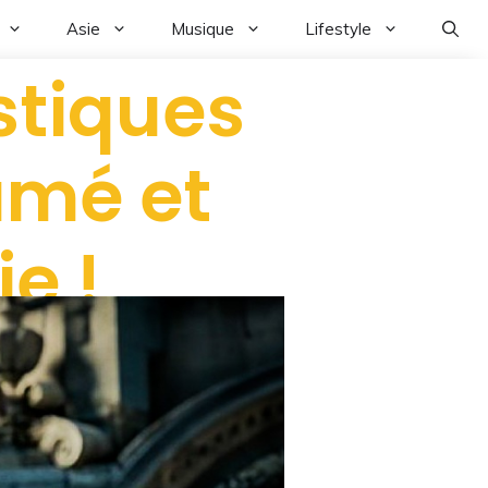
Asie
Musique
Lifestyle
stiques
sumé et
e !