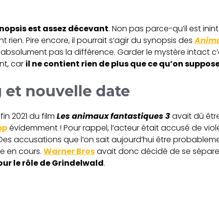
ynopsis est assez décevant
. Non pas parce-qu’il est in
rien. Pire encore, il pourrait s’agir du synopsis des
Anima
t absolument pas la différence. Garder le mystère intact 
nt, car
il ne contient rien de plus que ce qu’on suppos
 et nouvelle date
fin 2021 du film
Les animaux fantastiques 3
avait dû êtr
pp
évidemment ! Pour rappel, l’acteur était accusé de vio
s accusations que l’on sait aujourd’hui être probablem
re en cours.
Warner Bros
avait donc décidé de se séparer
ur le rôle de Grindelwald
.