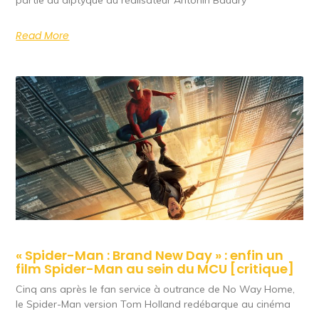
partie du diptyque du réalisateur Antonin Baudry
Read More
« Spider-Man : Brand New Day » : enfin un
film Spider-Man au sein du MCU [critique]
Cinq ans après le fan service à outrance de No Way Home,
le Spider-Man version Tom Holland redébarque au cinéma