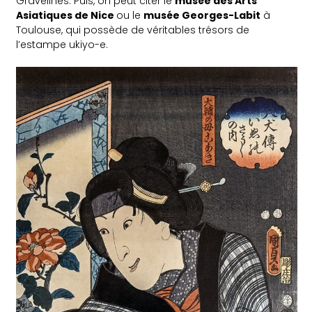
Gravelines. Puis, on peut citer le
musée des Arts
Asiatiques de Nice
ou le
musée Georges-Labit
à
Toulouse, qui possède de véritables trésors de
l’estampe ukiyo-e.