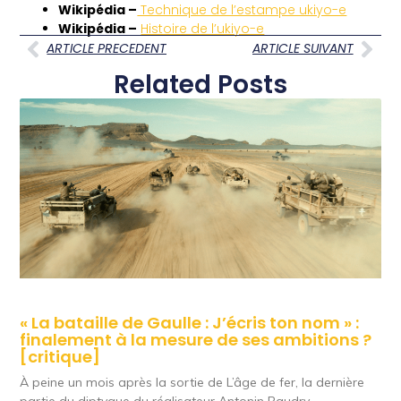
Wikipédia –
Technique de l’estampe ukiyo-e
Wikipédia –
Histoire de l’ukiyo-e
ARTICLE PRECEDENT
ARTICLE SUIVANT
Related Posts
« La bataille de Gaulle : J’écris ton nom » :
finalement à la mesure de ses ambitions ?
[critique]
À peine un mois après la sortie de L’âge de fer, la dernière