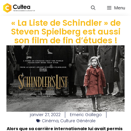
Menu
« La Liste de Schindler » de
Steven Spielberg est aussi
son film de fin d’études !
janvier 27, 2022
Emeric Gallego
Cinéma
,
Culture Générale
Alors que sa carrière internationale lui avait permis