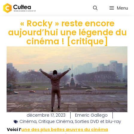
Menu
« Rocky » reste encore
aujourd’hui une légende du
cinéma ! [critique]
décembre 17, 2023
Emeric Gallego
Cinéma
,
Critique Cinéma
,
Sorties DVD et blu-ray
Voici l’
une des plus belles œuvres du cinéma