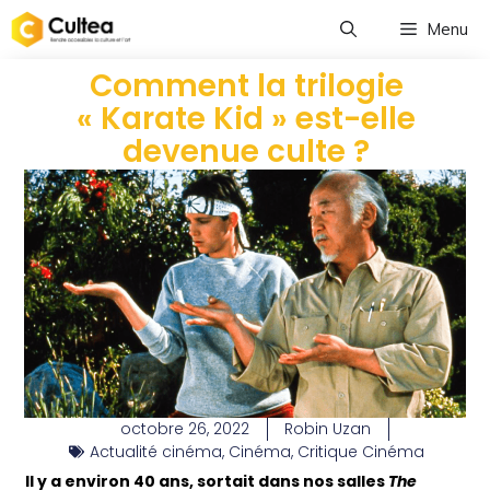
Menu
Comment la trilogie
« Karate Kid » est-elle
devenue culte ?
octobre 26, 2022
Robin Uzan
Actualité cinéma
,
Cinéma
,
Critique Cinéma
Il y a environ 40 ans, sortait dans nos salles
The