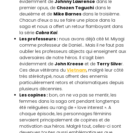
évidemment de
Johnny Lawrence
dans le
premier opus, de
Chozen Toguchi
dans le
deuxième et de
Mike Barnes
dans le troisième.
Chacun d’eux a su se faire une place dans la
saga et nous a offert un retour flamboyant dans
la série
Cobra Kai
.
Les professeurs :
nous avons déjà cité M. Miyagi
comme professeur de Daniel… Mais il ne faut pas
oublier les professeurs abjects qui enseignent aux
adversaires de notre héros. Il s’agit bien
évidemment de
John Kreese
et de
Terry Silve
r.
Ces deux vétérans du
Vietnam
, malgré leur côté
très stéréotypé, nous offrent des ennemis
particulièrement retors et charismatiques depuis
plusieurs décennies.
Les copines :
bon, on ne va pas se mentir, les
femmes dans la saga ont pendant longtemps
été reléguées au rang de « love interest ». A
chaque épisode, les personnages féminins
servaient principalement de copines et de
motivation aux héros. Malgré tout, celles-ci sont
devenues toutes aussi emblématiques que