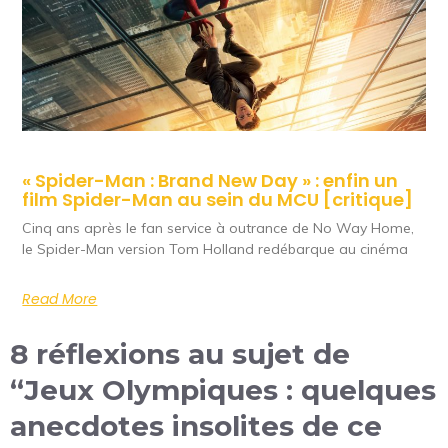
« Spider-Man : Brand New Day » : enfin un
film Spider-Man au sein du MCU [critique]
Cinq ans après le fan service à outrance de No Way Home,
le Spider-Man version Tom Holland redébarque au cinéma
Read More
8 réflexions au sujet de
“Jeux Olympiques : quelques
anecdotes insolites de ce