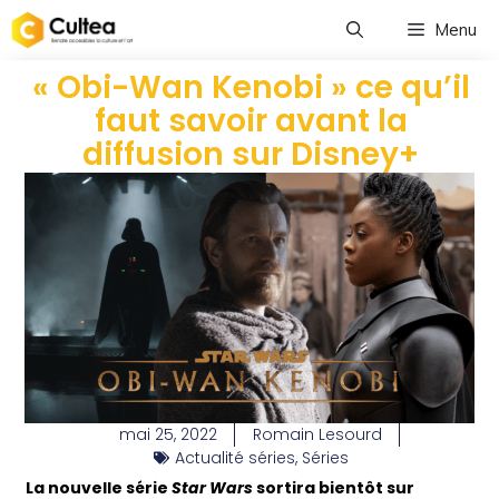
Menu
« Obi-Wan Kenobi » ce qu’il
faut savoir avant la
diffusion sur Disney+
mai 25, 2022
Romain Lesourd
Actualité séries
,
Séries
La nouvelle série
Star Wars
sortira bientôt sur