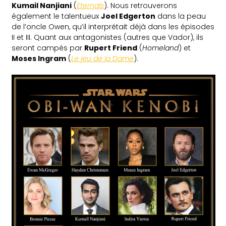
Kumail Nanjiani
(
Eternals
). Nous retrouverons
également le talentueux
Joel Edgerton
dans la peau
de l’oncle Owen, qu’il interprétait déjà dans les épisodes
II et III. Quant aux antagonistes (autres que Vador), ils
seront campés par
Rupert Friend
(
Homeland
) et
Moses Ingram
(
Le jeu de la Dame
).