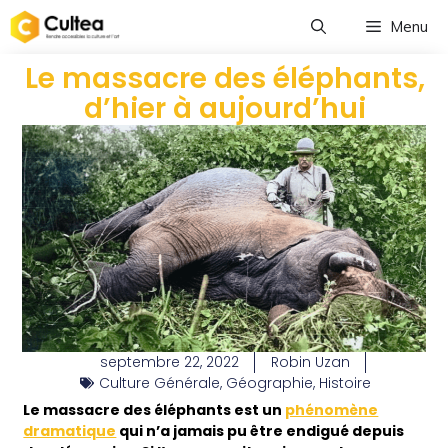
Menu
Le massacre des éléphants,
d’hier à aujourd’hui
septembre 22, 2022
Robin Uzan
Culture Générale
,
Géographie
,
Histoire
Le massacre des éléphants est un
phénomène
dramatique
qui n’a jamais pu être endigué depuis