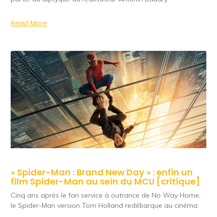
Read More
« Spider-Man : Brand New Day » : enfin un
film Spider-Man au sein du MCU [critique]
Cinq ans après le fan service à outrance de No Way Home,
le Spider-Man version Tom Holland redébarque au cinéma