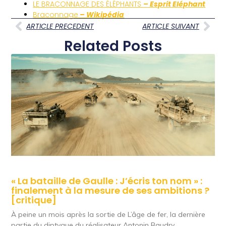
LE BRACONNAGE DES ÉLÉPHANTS
– Esprit Eléphant
Braconnage
– Wikipédia
ARTICLE PRECEDENT
ARTICLE SUIVANT
Related Posts
« La bataille de Gaulle : J’écris ton nom » :
finalement à la mesure de ses ambitions ?
[critique]
À peine un mois après la sortie de L’âge de fer, la dernière
partie du diptyque du réalisateur Antonin Baudry