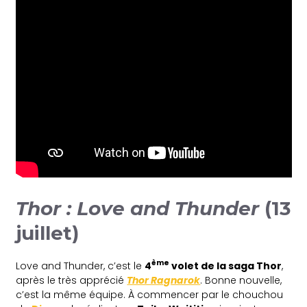
Thor : Love and Thunder
(13
juillet)
ème
Love and Thunder, c’est le
4
volet de la saga Thor
,
après le très apprécié
Thor Ragnarok
. Bonne nouvelle,
c’est la même équipe. À commencer par le chouchou