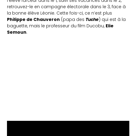
l’élève farceur dans le 1, suivi ses vacances dans le 2,
retrouvez-le en campagne électorale dans le 3, face à
la bonne élève Léonie. Cette fois-ci, ce n’est plus
Philippe de Chauveron
(papa des
Tuche
) qui est à la
baguette, mais le professeur du film Ducobu,
Elie
Semoun
.