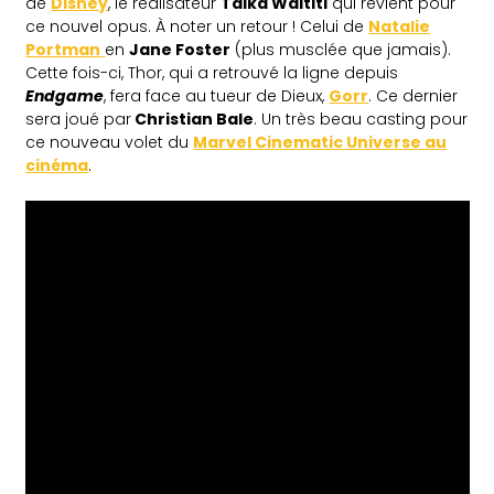
de
Disney
, le réalisateur
Taika Waititi
qui revient pour
ce nouvel opus. À noter un retour ! Celui de
Natalie
Portman
en
Jane Foster
(plus musclée que jamais).
Cette fois-ci, Thor, qui a retrouvé la ligne depuis
Endgame
, fera face au tueur de Dieux,
Gorr
. Ce dernier
sera joué par
Christian Bale
. Un très beau casting pour
ce nouveau volet du
Marvel Cinematic Universe au
cinéma
.