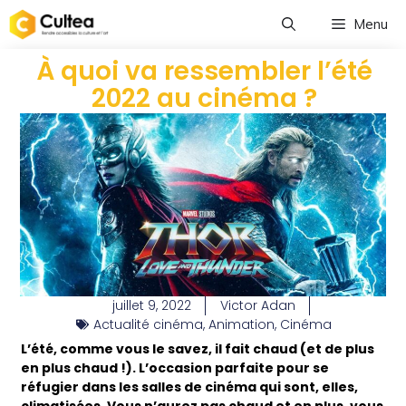
Menu
À quoi va ressembler l’été
2022 au cinéma ?
juillet 9, 2022
Victor Adan
Actualité cinéma
,
Animation
,
Cinéma
L’été, comme vous le savez, il fait chaud (et de plus
en plus chaud !). L’occasion parfaite pour se
réfugier dans les salles de cinéma qui sont, elles,
climatisées. Vous n’aurez pas chaud et en plus, vous