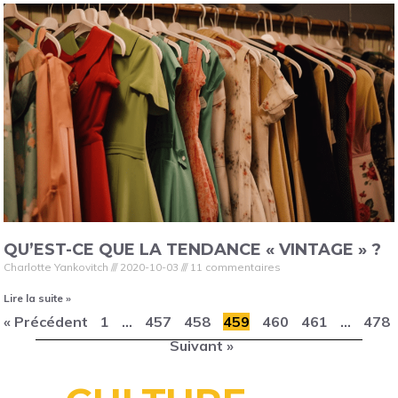
QU’EST-CE QUE LA TENDANCE « VINTAGE » ?
Charlotte Yankovitch
2020-10-03
11 commentaires
Lire la suite »
« Précédent
1
…
457
458
459
460
461
…
478
Suivant »