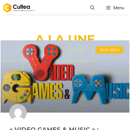
Menu
A LA UNE
JEUX VIDÉO
« VIDEO GAMES & MUSIC » :