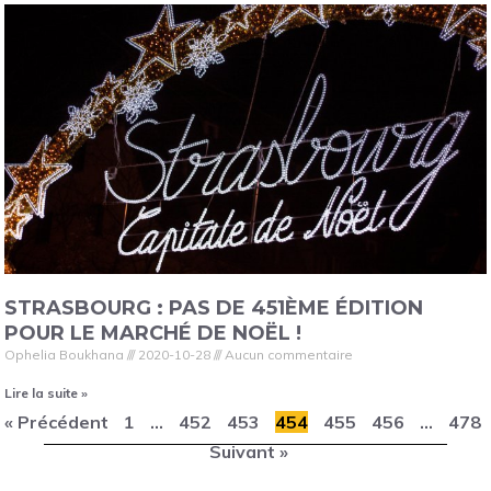
STRASBOURG : PAS DE 451ÈME ÉDITION
POUR LE MARCHÉ DE NOËL !
Ophelia Boukhana
2020-10-28
Aucun commentaire
Lire la suite »
« Précédent
1
…
452
453
454
455
456
…
478
Suivant »