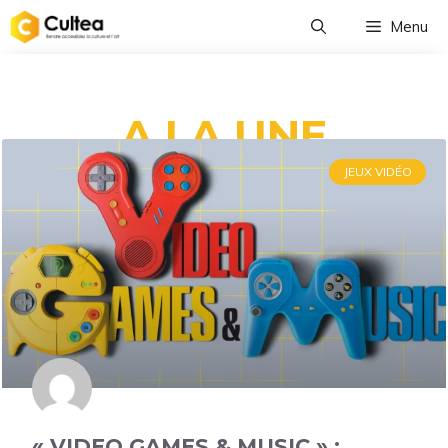
Menu
A LA UNE
JEUX VIDÉO
« VIDEO GAMES & MUSIC » :