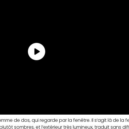
mme de dos, qui regarde par la fenêtre. Il s’agit là de la
plutôt sombres, et l’extérieur très lumineux, traduit sans dif