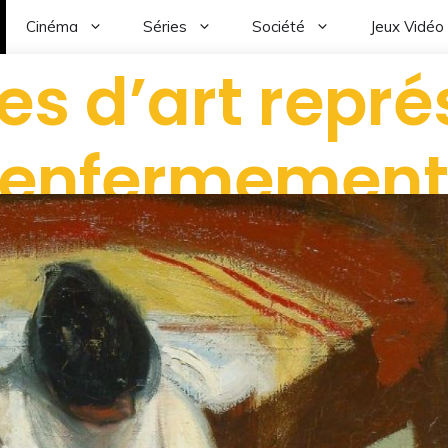
Cinéma
Séries
Société
Jeux Vidéo
es d’art repré
’enfermement