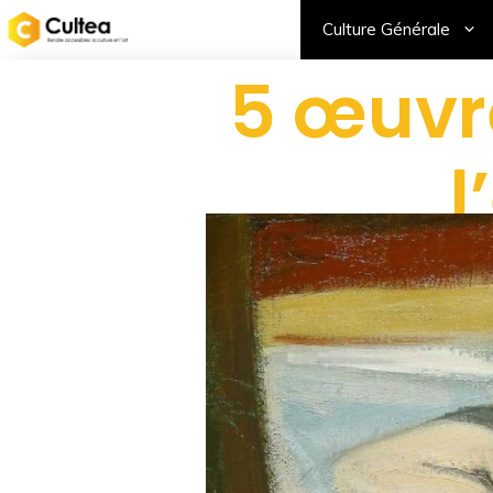
Culture Générale
5 œuvr
l