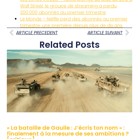
Wall Street, le groupe de streaming a perdu
200.000 abonnés au premier trimestre
Le Monde – Netflix perd des abonnés au premier
trimestre, une première depuis plus de dix ans
ARTICLE PRECEDENT
ARTICLE SUIVANT
Related Posts
« La bataille de Gaulle : J’écris ton nom » :
finalement à la mesure de ses ambitions ?