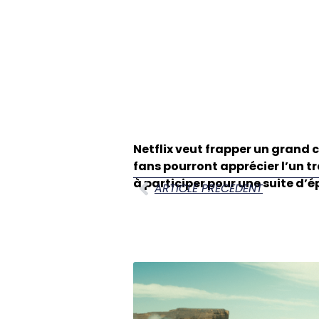
Netflix veut frapper un grand
fans pourront apprécier l’un t
à participer pour une suite d’é
ARTICLE PRECEDENT