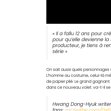
« Il a fallu 12 ans pour 
pour qu’elle devienne la s
producteur, je tiens à r
série »
On sait aussi quels personnages 
L’homme au costume, celui-là mê
de papier plié. Le grand gagnant d
dans ce nouveau volet. va-t-il se
Hwang Dong-Hyuk writer, 
fans:
pic.twitter.com/Dx