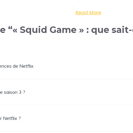
Read More
de “« Squid Game » : que sait-
ences de Netflix
ne saison 3 ?
 Netflix ?