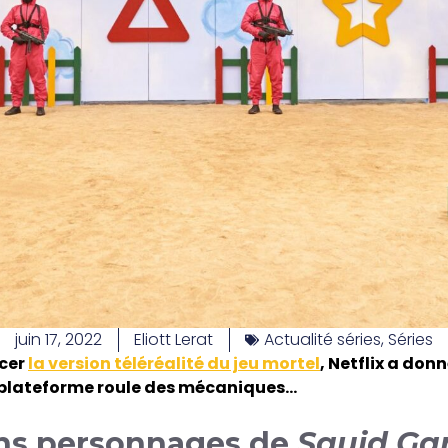
juin 17, 2022
Eliott Lerat
Actualité séries
,
Séries
ncer
la version téléréalité du jeu mortel
, Netflix a donn
a plateforme roule des mécaniques…
ins personnages de
Squid G