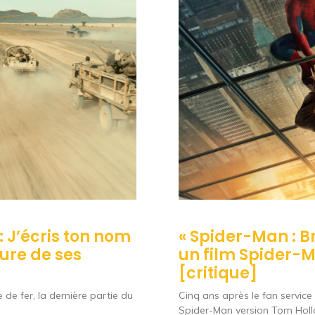
 : J’écris ton nom
« Spider-Man : B
sure de ses
un film Spider-
[critique]
 de fer, la dernière partie du
Cinq ans après le fan servic
Spider-Man version Tom Hol