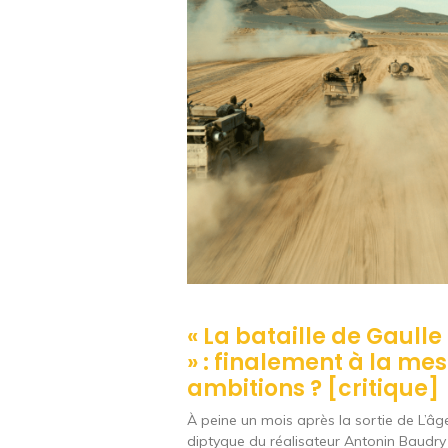
« La bataille de Gaulle
» : finalement à la me
ambitions ? [critique]
À peine un mois après la sortie de L’âge
diptyque du réalisateur Antonin Baudry