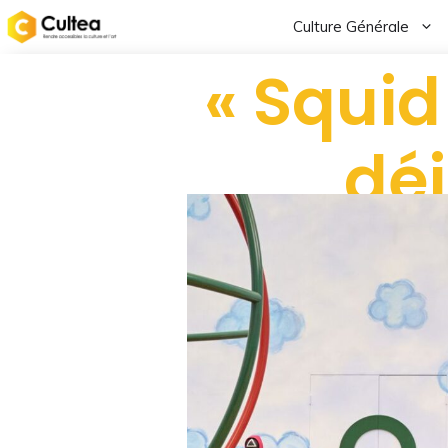
Culture Générale
« Squid
déj