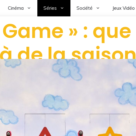
Cinéma
Séries
Société
Jeux Vidéo
 Game » : que
à de la saison