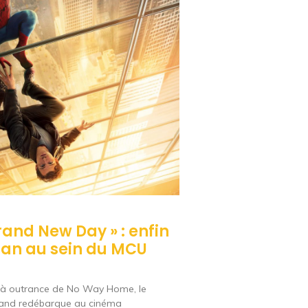
rand New Day » : enfin
Man au sein du MCU
e à outrance de No Way Home, le
land redébarque au cinéma