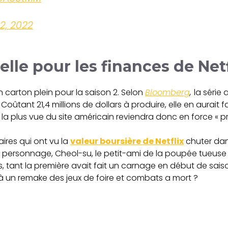
2, 2022
le pour les finances de Netf
n carton plein pour la saison 2. Selon
Bloomberg
,
la série
tant 21,4 millions de dollars à produire, elle en aurait fai
ie la plus vue du site américain reviendra donc en force « 
ires qui ont vu la
valeur boursière de Netflix
chuter dans
sonnage, Cheol-su, le petit-ami de la poupée tueuse du «
, tant la première avait fait un carnage en début de saison
 à un remake des jeux de foire et combats a mort ?