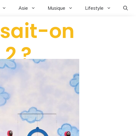
Asie
Musique
Lifestyle
 sait-on
 2 ?