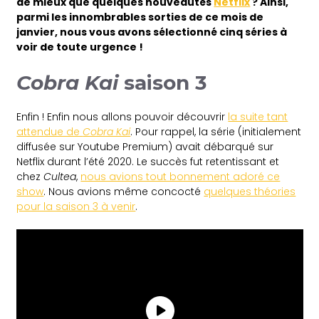
de mieux que quelques nouveautés
Netflix
? Ainsi,
parmi les innombrables sorties de ce mois de
janvier, nous vous avons sélectionné cinq séries à
voir de toute urgence !
Cobra Kai
saison 3
Enfin ! Enfin nous allons pouvoir découvrir
la suite tant
attendue de
Cobra Kai
. Pour rappel, la série (initialement
diffusée sur Youtube Premium) avait débarqué sur
Netflix durant l’été 2020. Le succès fut retentissant et
chez
Cultea
,
nous avions tout bonnement adoré ce
show
. Nous avions même concocté
quelques théories
pour la saison 3 à venir
.