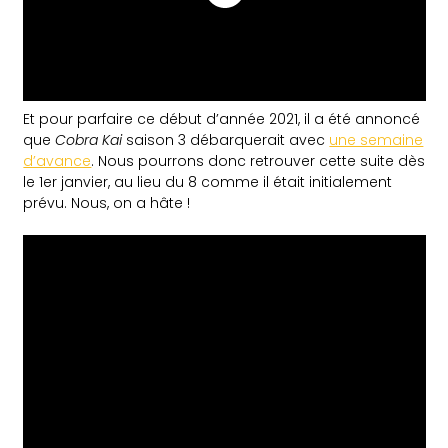
Et pour parfaire ce début d’année 2021, il a été annoncé
que
Cobra Kai
saison 3 débarquerait avec
une semaine
d’avance
. Nous pourrons donc retrouver cette suite dès
le 1er janvier, au lieu du 8 comme il était initialement
prévu. Nous, on a hâte !