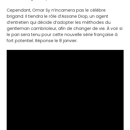
Cependant, Omar Sy n’incarnera pas le célèbre
brigand. Il tiendra le rôle d’Assane Diop, un agent
d’entretien qui décide d’adopter les méthodes du
gentleman cambrioleur, afin de changer de vie. À voir si
le pari sera tenu pour cette nouvelle série française à
fort potentiel. Réponse le 8 janvier.