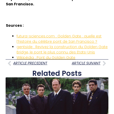
San Francisco.
Sources :
futura-sciences.com : Golden Gate : quelle est
l’histoire du célèbre pont de San Francisco ?
gentside : Revivez la construction du Golden Gate
Bridge, le pont le plus connu des Etats-Unis
Wikipédia : Pont du Golden Gate
ARTICLE PRECEDENT
ARTICLE SUIVANT
Related Posts