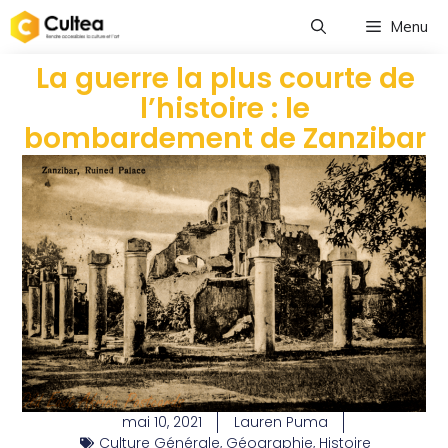
Menu
La guerre la plus courte de
l’histoire : le
bombardement de Zanzibar
mai 10, 2021
Lauren Puma
Culture Générale
,
Géographie
,
Histoire