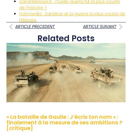
caminteresse.fr : Quelle guerre fut la plus courte
de l’histoire ?
nofi.media : Zanzibar et la guerre la plus courte de
l’Histoire
ARTICLE PRECEDENT
ARTICLE SUIVANT
Related Posts
« La bataille de Gaulle : J’écris ton nom » :
finalement à la mesure de ses ambitions ?
[critique]