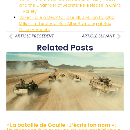
and the Chamber of Secrets’ Re-Release in China
– Variety
‘Joker: Folie à Deux’ to Lose $150 Million to $200
Million in Theatrical Run After Bombing at Box
Office – Variety
ARTICLE PRECEDENT
ARTICLE SUIVANT
Related Posts
« La bataille de Gaulle : J’écris ton nom » :