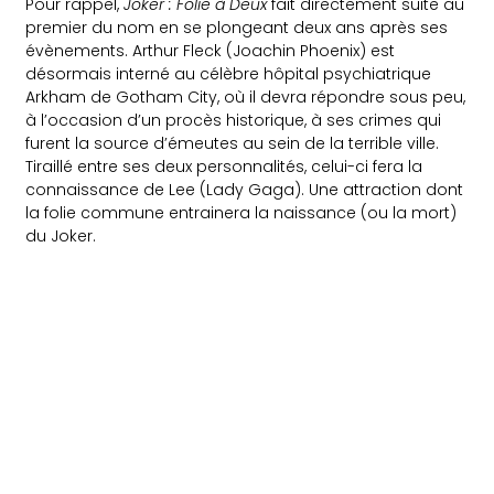
Pour rappel,
Joker : Folie à Deux
fait directement suite au
premier du nom en se plongeant deux ans après ses
évènements. Arthur Fleck (Joachin Phoenix) est
désormais interné au célèbre hôpital psychiatrique
Arkham de Gotham City, où il devra répondre sous peu,
à l’occasion d’un procès historique, à ses crimes qui
furent la source d’émeutes au sein de la terrible ville.
Tiraillé entre ses deux personnalités, celui-ci fera la
connaissance de Lee (Lady Gaga). Une attraction dont
la folie commune entrainera la naissance (ou la mort)
du Joker.