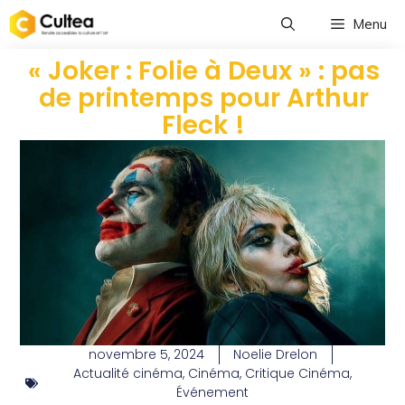
Menu
« Joker : Folie à Deux » : pas
de printemps pour Arthur
Fleck !
novembre 5, 2024
Noelie Drelon
Actualité cinéma
,
Cinéma
,
Critique Cinéma
,
Événement