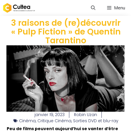
Menu
3 raisons de (re)découvrir
« Pulp Fiction » de Quentin
Tarantino
janvier 19, 2023
Robin Uzan
Cinéma
,
Critique Cinéma
,
Sorties DVD et blu-ray
Peu de films peuvent aujourd’hui se vanter d’être