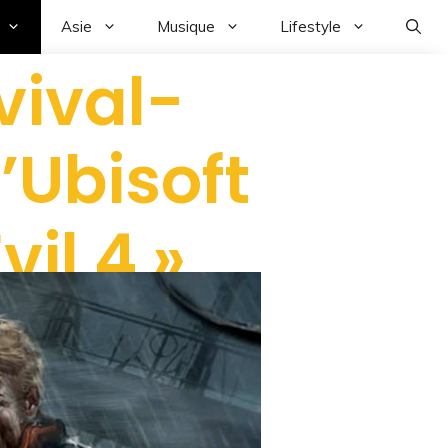
Asie
Musique
Lifestyle
rvival-
’Ubisoft
vil 4 »