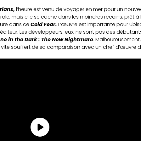
rians
,
l’heure est venu de voyager en mer pour un nouve
brale, mais elle se cache dans les moindres recoins, prêt 
 pure dans ce
Cold Fear.
L’œuvre est importante pour Ubisof
éditeur. Les développeurs, eux, ne sont pas des débutants 
one in the Dark : The New Nightmare
. Malheureusement, 
rop vite souffert de sa comparaison avec un chef d’œuvre 