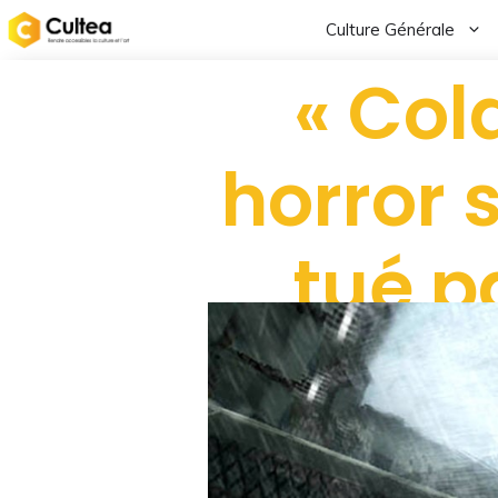
Culture Générale
« Cold
horror 
tué pa