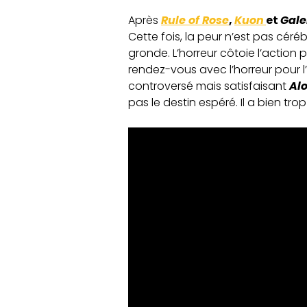
Après
Rule of Rose
,
Kuon
et
Gale
Cette fois, la peur n’est pas céré
gronde. L’horreur côtoie l’action
rendez-vous avec l’horreur pour l’
controversé mais satisfaisant
Al
pas le destin espéré. Il a bien t