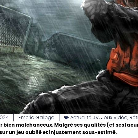
2024
Emeric Gallego
Actualité JV
,
Jeux Vidéo
,
Ré
r bien malchanceux. Malgré ses qualités (et ses lacu
ur un jeu oublié et injustement sous-estimé.