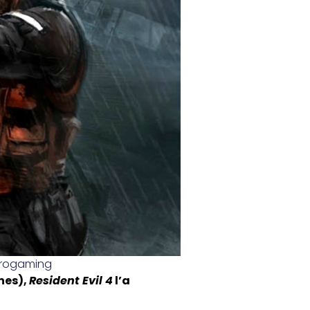
trogaming
nes),
Resident Evil 4
l’a