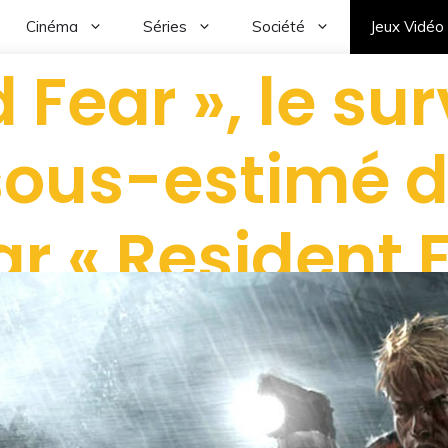
Cinéma
Séries
Société
Jeux Vidéo
 Fear », le su
sous-estimé d
r « Resident E