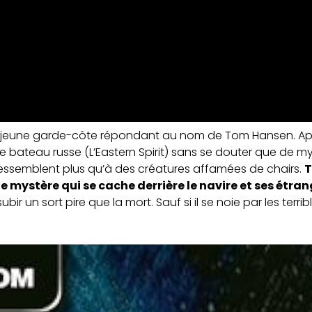
it un jeune garde-côte répondant au nom de Tom Hansen. Ap
e bateau russe (L’Eastern Spirit) sans se douter que de mys
ressemblent plus qu’à des créatures affamées de chairs.
T
e mystère qui se cache derrière le navire et ses étra
 subir un sort pire que la mort. Sauf si il se noie par les te