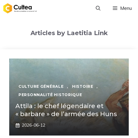
Aller
Menu
au
contenu
Articles by Laetitia Link
CULTURE GÉNÉRALE
,
HISTOIRE
,
PERSONNALITÉ HISTORIQUE
Attila : le chef légendaire et
« barbare » de l’armée des Huns
2026-06-12