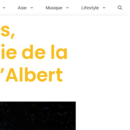
Asie
Musique
Lifestyle
s,
e de la
’Albert