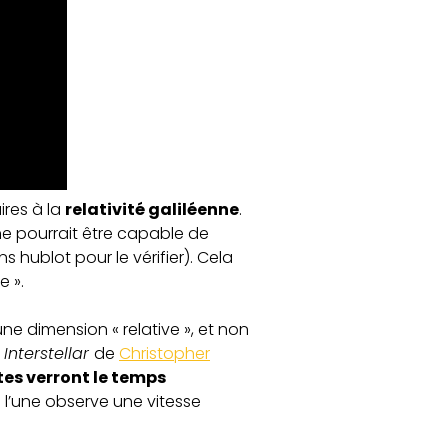
ires à la
relativité galiléenne
.
ne pourrait être capable de
 hublot pour le vérifier). Cela
e ».
une dimension « relative », et non
t
Interstellar
de
Christopher
tes verront le temps
 l’une observe une vitesse