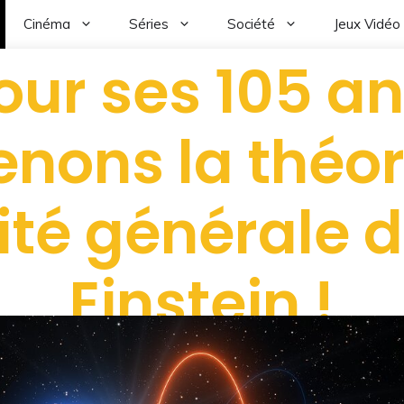
Cinéma
Séries
Société
Jeux Vidéo
our ses 105 an
nons la théori
vité générale d
Einstein !