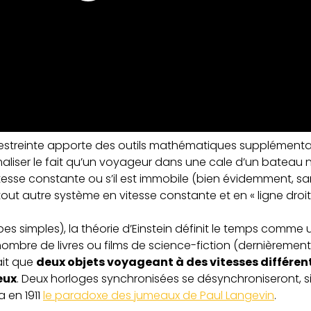
té restreinte apporte des outils mathématiques supplémenta
maliser le fait qu’un voyageur dans une cale d’un bateau 
esse constante ou s’il est immobile (bien évidemment, sans
out autre système en vitesse constante et en « ligne droit
ipes simples), la théorie d’Einstein définit le temps comme 
ombre de livres ou films de science-fiction (dernièremen
ait que
deux objets voyageant à des vitesses différen
eux
. Deux horloges synchronisées se désynchroniseront, si
a en 1911
le paradoxe des jumeaux de Paul Langevin
.