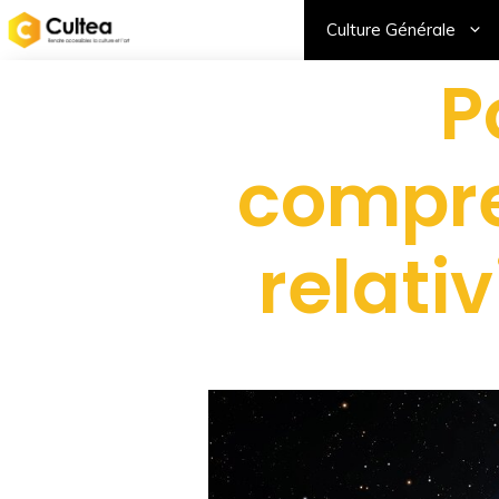
Culture Générale
P
compre
relati