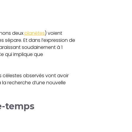
renons deux
planètes
) voient
s sépare. Et dans l’expression de
paraissant soudainement à 1
Ce qui implique que
ts célestes observés vont avoir
 à la recherche d’une nouvelle
ce-temps