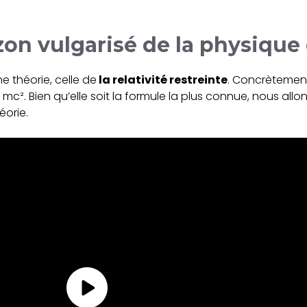
izon vulgarisé de la physique
e théorie, celle de
la relativité restreinte
. Concrètement
c². Bien qu’elle soit la formule la plus connue, nous allon
éorie.