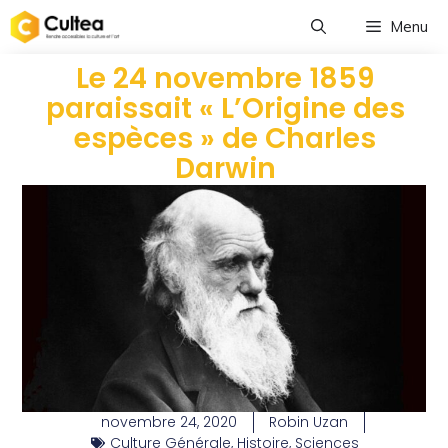
Menu
Le 24 novembre 1859
paraissait « L’Origine des
espèces » de Charles
Darwin
novembre 24, 2020
Robin Uzan
Culture Générale
,
Histoire
,
Sciences