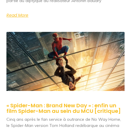
partie du diptyque du réalisateur Antonin Baudry
Read More
« Spider-Man : Brand New Day » : enfin un
film Spider-Man au sein du MCU [critique]
Cinq ans après le fan service à outrance de No Way Home,
le Spider-Man version Tom Holland redébarque au cinéma