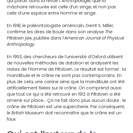
qui paraît dans la revue
L’Anthropologie
, que la
mâchoire retrouvée est celle d’un singe, et non pas
celle d’une espèce entre Homme et singe.
En 1918, le paléontologiste américain, Gerrit S. Miller,
confirme les dires de Boule dans son analyse
The
Piltdown jaw
, publiée dans l’
American Journal of Physical
Anthropology
.
En 1953, des chercheurs de l’université d’Oxford utilisent
de nouvelles
méthodes de datation et analysent les
restes de l’Homme de Piltdown. Le résultat est formel : la
mandibule et le crâne ne sont pas contemporains. En
plus de cela, une canine ainsi que la mandibule ont été
artificiellement fixées sur le crâne. On comprend aussi
que tout ce qui a été retrouvé en 1912 à Piltdown a été
amené sur place… Ç
a ne fait donc plus aucun doute : le
crâne de Piltdown est une supercherie. Par conséquent,
le British Museum doit reconnaître que le crâne est un
faux.