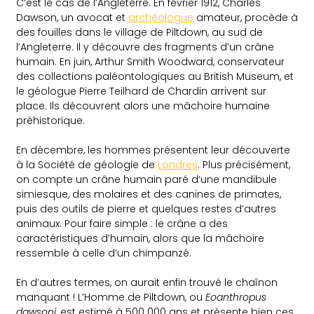
C’est le cas de l’Angleterre. En février 1912, Charles
Dawson, un avocat et
archéologue
amateur, procède à
des fouilles dans le village de Piltdown, au sud de
l’Angleterre. Il y découvre des fragments d’un crâne
humain. En juin, Arthur Smith Woodward, conservateur
des collections paléontologiques au British Museum, et
le géologue Pierre Teilhard de Chardin arrivent sur
place. Ils découvrent alors une mâchoire humaine
préhistorique.
En décembre, les hommes présentent leur découverte
à la Société de géologie de
Londres
. Plus précisément,
on compte un crâne humain paré d’une mandibule
simiesque, des molaires et des canines de primates,
puis des outils de pierre et quelques restes d’autres
animaux. Pour faire simple : le crâne a des
caractéristiques d’humain, alors que la mâchoire
ressemble à celle d’un chimpanzé.
En d’autres termes, on aurait enfin trouvé le chaînon
manquant ! L’Homme de Piltdown, ou
Eoanthropus
dawsoni
, est estimé à 500 000 ans et présente bien ces