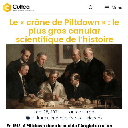
Menu
Le « crâne de Piltdown » : le
plus gros canular
scientifique de l’histoire
mai 28, 2021
Lauren Puma
Culture Générale
,
Histoire
,
Sciences
En 1912, à Piltdown dans le sud de l’Angleterre, on