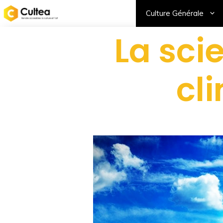
Culture Générale
La sc
cl