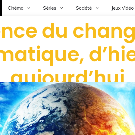
Cinéma
Séries
Société
Jeux Vidéo
ience du chan
imatique, d’hie
aujourd’hui