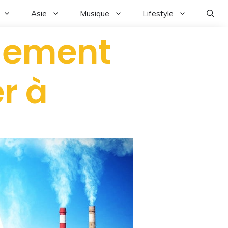
Asie
Musique
Lifestyle
gement
r à