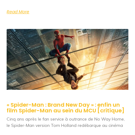
Read More
« Spider-Man : Brand New Day » : enfin un
film Spider-Man au sein du MCU [critique]
Cinq ans après le fan service à outrance de No Way Home,
le Spider-Man version Tom Holland redébarque au cinéma