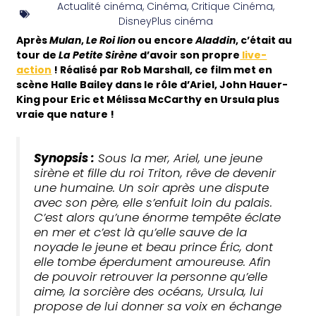
Actualité cinéma
,
Cinéma
,
Critique Cinéma
,
DisneyPlus cinéma
Après
Mulan
,
Le Roi lion
ou encore
Aladdin
, c’était au
tour de
La Petite Sirène
d’avoir son propre
live-
action
! Réalisé par Rob Marshall, ce film met en
scène Halle Bailey dans le rôle d’Ariel, John Hauer-
King pour Eric et Mélissa McCarthy en Ursula plus
vraie que nature !
Synopsis :
Sous la mer, Ariel, une jeune
sirène et fille du roi Triton, rêve de devenir
une humaine. Un soir après une dispute
avec son père, elle s’enfuit loin du palais.
C’est alors qu’une énorme tempête éclate
en mer et c’est là qu’elle sauve de la
noyade le jeune et beau prince Éric, dont
elle tombe éper
dument amoureuse. Afin
de pouvoir retrouver la personne qu’elle
aime, la sorcière des océans, Ursula, lui
propose de lui donner sa voix en échange