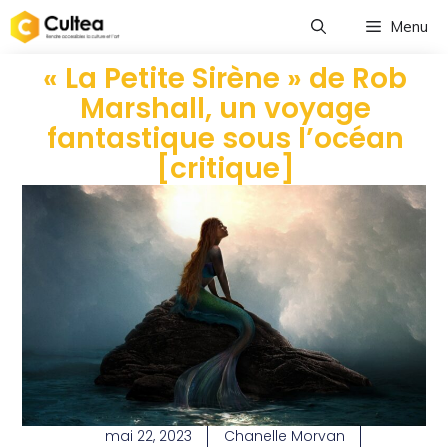
Menu
« La Petite Sirène » de Rob
Marshall, un voyage
fantastique sous l’océan
[critique]
mai 22, 2023
Chanelle Morvan