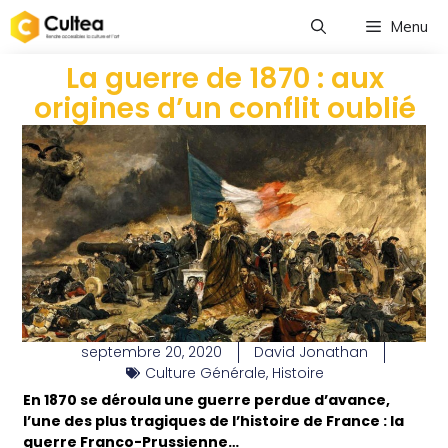
Menu
La guerre de 1870 : aux
origines d’un conflit oublié
septembre 20, 2020
David Jonathan
Culture Générale
,
Histoire
En 1870 se déroula une guerre perdue d’avance,
l’une des plus tragiques de l’histoire de France : la
guerre Franco-Prussienne…