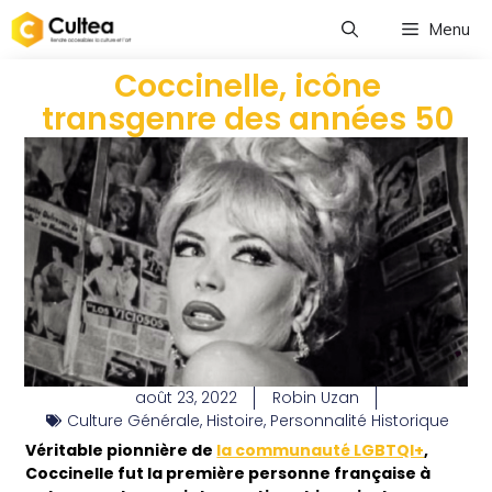
Menu
Coccinelle, icône
transgenre des années 50
août 23, 2022
Robin Uzan
Culture Générale
,
Histoire
,
Personnalité Historique
Véritable pionnière de
la communauté LGBTQI+
,
Coccinelle fut la première personne française à