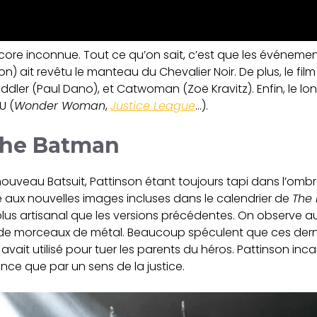
core inconnue. Tout ce qu’on sait, c’est que les événeme
 ait revêtu le manteau du Chevalier Noir. De plus, le film c
e Riddler (Paul Dano), et Catwoman (Zoë Kravitz). Enfin, le 
U (
Wonder Woman
,
Justice League
…).
The Batman
uveau Batsuit, Pattinson étant toujours tapi dans l’ombre d
 aux nouvelles images incluses dans le calendrier de
The
plus artisanal que les versions précédentes. On observe au
de morceaux de métal. Beaucoup spéculent que ces dernie
avait utilisé pour tuer les parents du héros. Pattinson i
e que par un sens de la justice.