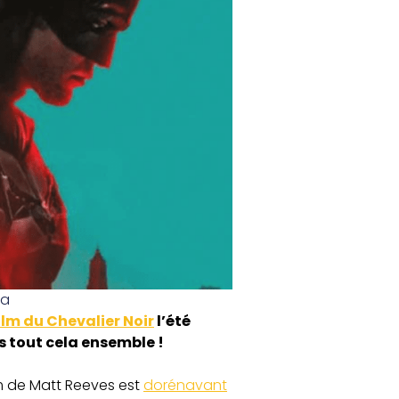
ma
ilm du Chevalier Noir
l’été
 tout cela ensemble !
ilm de Matt Reeves est
dorénavant