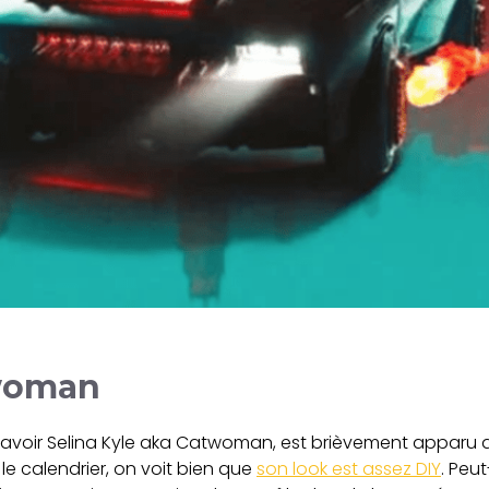
twoman
avoir Selina Kyle aka Catwoman, est brièvement apparu dans
le calendrier, on voit bien que
son look est assez DIY
. Peu