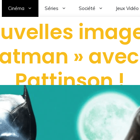
Cinéma
Séries
Société
Jeux Vidéo
uvelles imag
Batman » avec
Pattinson !