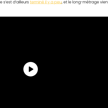
e s’est d’ailleurs
terminé il y a peu
, et le long-métrage vie