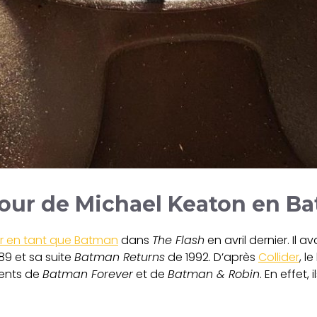
etour de Michael Keaton en B
ir en tant que Batman
dans
The Flash
en avril dernier. Il a
89 et sa suite
Batman Returns
de 1992. D’après
Collider
, l
ents de
Batman Forever
et de
Batman & Robin
. En effet