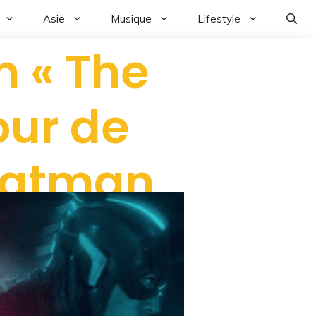
Asie
Musique
Lifestyle
m « The
our de
Batman