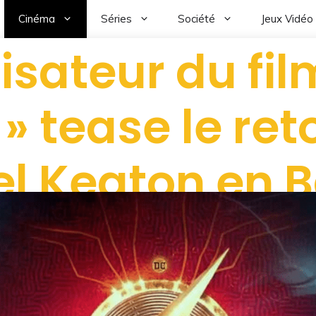
Cinéma
Séries
Société
Jeux Vidéo
lisateur du fil
 » tease le ret
el Keaton en 