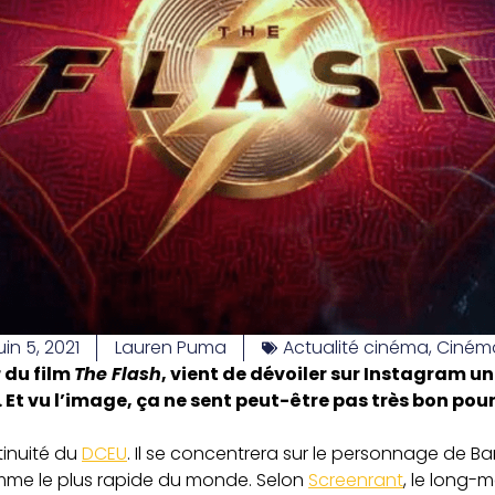
uin 5, 2021
Lauren Puma
Actualité cinéma
,
Ciném
 du film
The Flash
, vient de dévoiler sur Instagram u
t vu l’image, ça ne sent peut-être pas très bon pour
tinuité du
DCEU
. Il se concentrera sur le personnage de Barry
omme le plus rapide du monde. Selon
Screenrant
, le long-